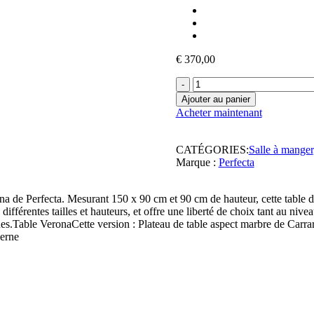
€
370,00
quantité
de
Ajouter au panier
Table
Acheter maintenant
à
manger
VERONA
CATÉGORIES:
Salle à manger
-
Marque :
Perfecta
Aspect
marbre
de
ona de Perfecta. Mesurant 150 x 90 cm et 90 cm de hauteur, cette table
Carrare
différentes tailles et hauteurs, et offre une liberté de choix tant au niv
es.Table VeronaCette version : Plateau de table aspect marbre de Carrare
derne