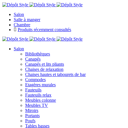
Salon
Salle à manger
Chambre
Produits récemment consultés
Salon
Bibliothèques
Canapés
Canapés et lits pliants
Chaises de relaxation
Chaises hautes et tabourets de bar
Commodes
Etagères murales
Fauteuils
Fauteuils relax
Meubles colonne
Meubles TV
Miroirs
Portants
Poufs
Tables basses