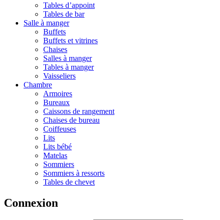
Tables d’appoint
Tables de bar
Salle à manger
Buffets
Buffets et vitrines
Chaises
Salles à manger
Tables à manger
Vaisseliers
Chambre
Armoires
Bureaux
Caissons de rangement
Chaises de bureau
Coiffeuses
Lits
Lits bébé
Matelas
Sommiers
Sommiers à ressorts
Tables de chevet
Connexion