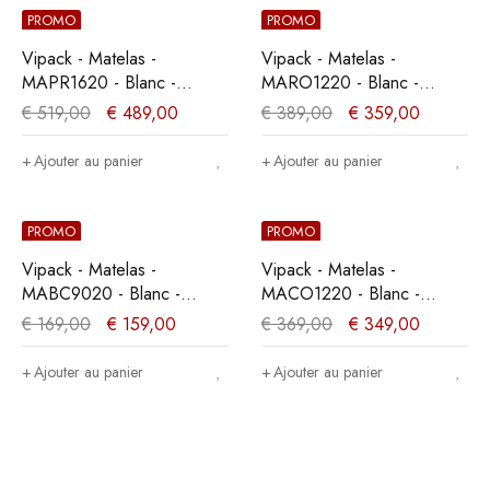
PROMO
PROMO
Vipack - Matelas -
Vipack - Matelas -
MAPR1620 - Blanc -
MARO1220 - Blanc -
160x19x200cm
120x23x200cm
€
519,00
€
489,00
€
389,00
€
359,00
Ajouter au panier
Ajouter au panier
PROMO
PROMO
Vipack - Matelas -
Vipack - Matelas -
MABC9020 - Blanc -
MACO1220 - Blanc -
90x10x200cm
120x19x200cm
€
169,00
€
159,00
€
369,00
€
349,00
Ajouter au panier
Ajouter au panier