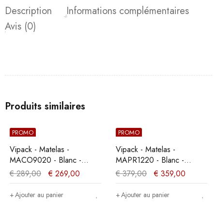
Description
Informations complémentaires
Avis (0)
Produits similaires
PROMO
PROMO
Vipack - Matelas -
Vipack - Matelas -
MACO9020 - Blanc -
MAPR1220 - Blanc -
90x19x200cm
120x19x200cm
€
289,00
€
269,00
€
379,00
€
359,00
Ajouter au panier
Ajouter au panier