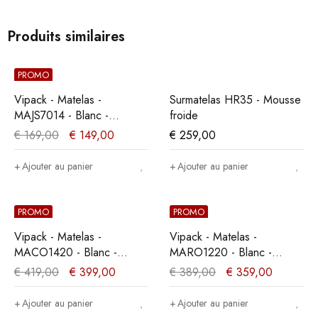
Produits similaires
PROMO
Vipack - Matelas -
Surmatelas HR35 - Mousse
MAJS7014 - Blanc -
froide
70x10x200cm
€
169,00
€
149,00
€
259,00
Ajouter au panier
Ajouter au panier
PROMO
PROMO
Vipack - Matelas -
Vipack - Matelas -
MACO1420 - Blanc -
MARO1220 - Blanc -
140x19x200cm
120x23x200cm
€
419,00
€
399,00
€
389,00
€
359,00
Ajouter au panier
Ajouter au panier