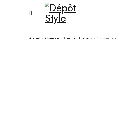
Accueil
›
Chambre
›
Sommiers à ressorts
›
Sommier tapi