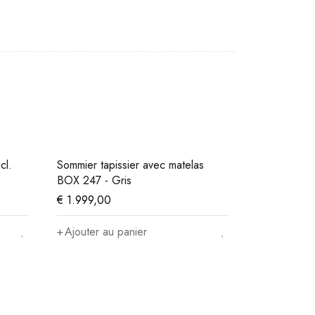
cl.
Sommier tapissier avec matelas
Sommier éle
BOX 247 - Gris
matelas
€
1.999,00
€
3.563,00
Ajouter au panier
Ajouter au