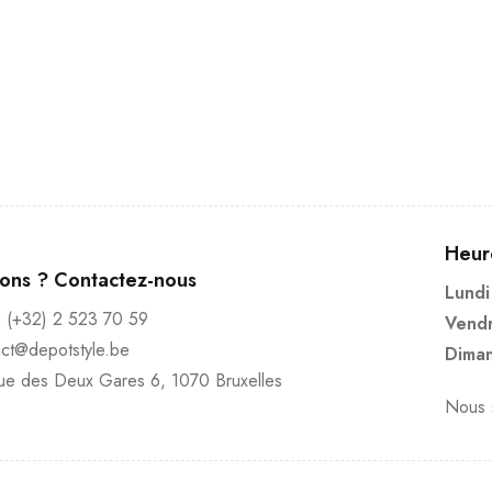
Heur
ions ? Contactez-nous
Lundi
:
(+32) 2 523 70 59
Vendr
act@depotstyle.be
Diman
ue des Deux Gares 6, 1070 Bruxelles
Nous s