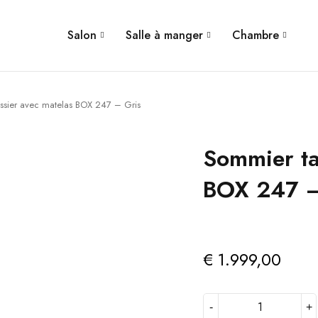
Salon
Salle à manger
Chambre
ssier avec matelas BOX 247 – Gris
Sommier ta
BOX 247 –
€
1.999,00