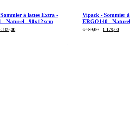
 Sommier à lattes Extra -
Vipack - Sommier à 
 - Naturel - 90x12xcm
ERGO140 - Naturel
e
Le
Le
Le
€
109,00
€
189,00
€
179,00
rix
prix
prix
prix
nitial
actuel
initial
actue
tait :
est :
était :
est :
 119,00.
€ 109,00.
€ 189,00.
€ 179