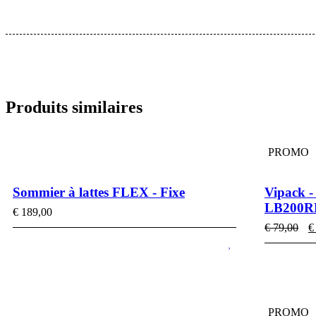
Produits similaires
PROMO
Sommier à lattes FLEX - Fixe
Vipack -
LB200RL
€
189,00
Le
€
79,00
€
pr
ini
éta
€ 
PROMO