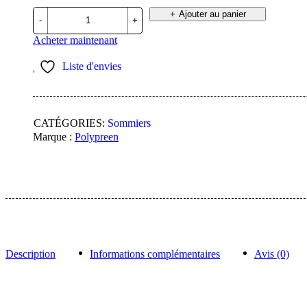
quantité
Ajouter au panier
de
Sommier
Acheter maintenant
à
lattes
Liste d'envies
POLYFLEX
-
Fixe
CATÉGORIES:
Sommiers
Marque :
Polypreen
Description
Informations complémentaires
Avis (0)