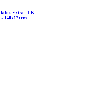
lattes Extra - LB-
 - 140x12xcm
l
,00.