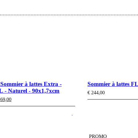
 Sommier à lattes Extra -
Sommier à lattes F
 - Naturel - 90x1,7xcm
€
244,00
Le
69,00
ix
prix
tial
actuel
it :
est :
79,00.
€ 69,00.
PROMO