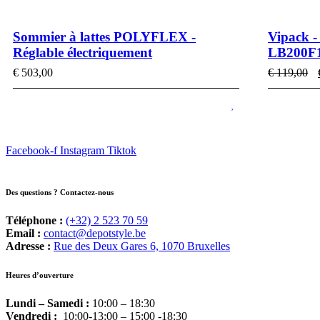
Sommier à lattes POLYFLEX -
Vipack -
Réglable électriquement
LB200F1
L
€
503,00
€
119,00
p
i
é
€
Facebook-f
Instagram
Tiktok
Des questions ? Contactez-nous
Téléphone :
(+32) 2 523 70 59
Email :
contact@depotstyle.be
Adresse :
Rue des Deux Gares 6, 1070 Bruxelles
Heures d’ouverture
Lundi – Samedi :
10:00 – 18:30
Vendredi :
10:00-13:00 – 15:00 -18:30