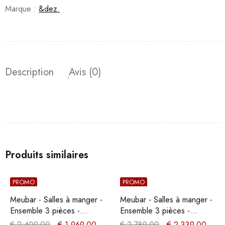
Marque :
&dez.
Description
Avis (0)
Produits similaires
PROMO
PROMO
Meubar - Salles à manger -
Meubar - Salles à manger -
Ensemble 3 pièces -
Ensemble 3 pièces -
Éclairage LED - Chêne
Chêne/Noir
€
2.409,00
€
1.969,00
€
2.789,00
€
2.339,00