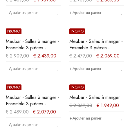
Orme/Noir
Ajouter au panier
Ajouter au panier
PROMO
PROMO
Meubar - Salles à manger -
Meubar - Salles à manger -
Ensemble 3 pièces -
Ensemble 3 pièces -
Chêne/Noir - Deux coloris
Chêne/Noir
€
2.909,00
€
2.439,00
€
2.479,00
€
2.069,00
Ajouter au panier
Ajouter au panier
PROMO
PROMO
Meubar - Salles à manger -
Meubar - Salles à manger
Ensemble 3 pièces -
€
2.369,00
€
1.949,00
Chêne/Noir
€
2.489,00
€
2.079,00
Ajouter au panier
Ajouter au panier