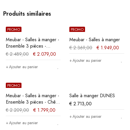
Produits similaires
PROMO
PROMO
Meubar - Salles à manger -
Meubar - Salles à manger
Ensemble 3 pièces -
€
2.369,00
€
1.949,00
Chêne/Noir
€
2.489,00
€
2.079,00
Ajouter au panier
Ajouter au panier
PROMO
Meubar - Salles à manger -
Salle à manger DUNES
Ensemble 3 pièces - Chêne
€
2.713,00
Mélèze/Chêne Cristal
€
2.209,00
€
1.799,00
Ajouter au panier
Ajouter au panier