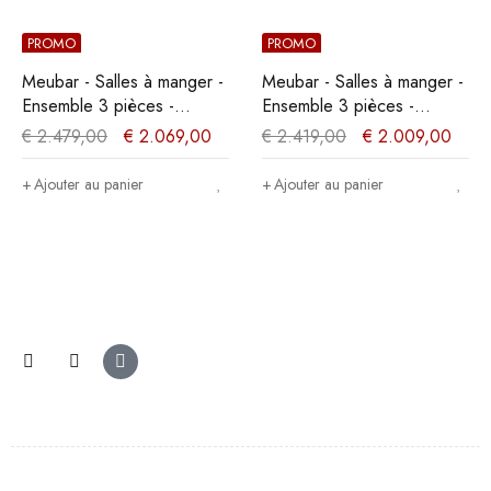
PROMO
PROMO
Meubar - Salles à manger -
Meubar - Salles à manger -
Ensemble 3 pièces -
Ensemble 3 pièces -
Chêne/Noir
Chêne/Noir - Deux coloris
€
2.479,00
€
2.069,00
€
2.419,00
€
2.009,00
Ajouter au panier
Ajouter au panier