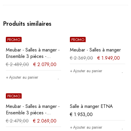
Produits similaires
PROMO
PROMO
Meubar - Salles à manger -
Meubar - Salles à manger
Ensemble 3 pièces -
€
2.369,00
€
1.949,00
Chêne/Noir
€
2.489,00
€
2.079,00
Ajouter au panier
Ajouter au panier
PROMO
Meubar - Salles à manger -
Salle à manger ETNA
Ensemble 3 pièces -
€
1.953,00
Chêne/Noir
€
2.479,00
€
2.069,00
Ajouter au panier