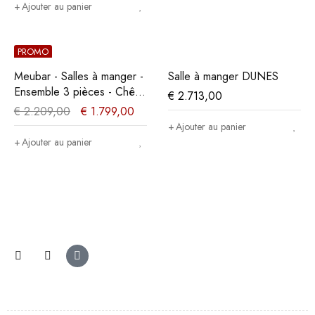
Ajouter au panier
PROMO
Meubar - Salles à manger -
Salle à manger DUNES
Ensemble 3 pièces - Chêne
€
2.713,00
Mélèze/Chêne Cristal
€
2.209,00
€
1.799,00
Ajouter au panier
Ajouter au panier