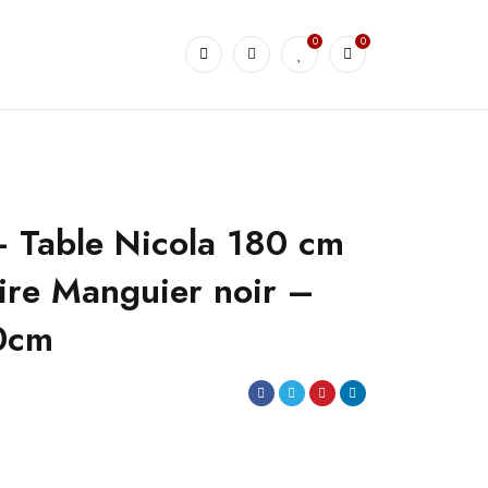
0
0
 Table Nicola 180 cm
ire Manguier noir –
0cm