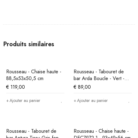
Produits similaires
Rousseau - Chaise haute -
Rousseau - Tabouret de
88,5x53x50,5 cm
bar Arda Boucle - Vert -
86x49x46 cm
€
119,00
€
89,00
Ajouter au panier
Ajouter au panier
Rousseau - Tabouret de
Rousseau - Chaise haute -
bar Antura Tissu Gris foncé
DEC7972-1 - 93x49x56 cm