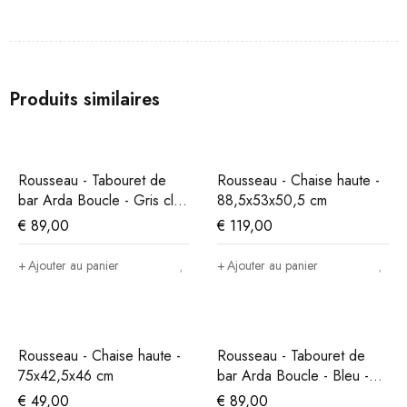
Produits similaires
Rousseau - Tabouret de
Rousseau - Chaise haute -
bar Arda Boucle - Gris clair
88,5x53x50,5 cm
- 86x49x46 cm
€
89,00
€
119,00
Ajouter au panier
Ajouter au panier
Rousseau - Chaise haute -
Rousseau - Tabouret de
75x42,5x46 cm
bar Arda Boucle - Bleu -
86x49x46 cm
€
49,00
€
89,00