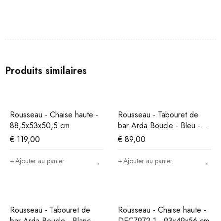
Produits similaires
Rousseau - Chaise haute -
Rousseau - Tabouret de
88,5x53x50,5 cm
bar Arda Boucle - Bleu -
86x49x46 cm
€
119,00
€
89,00
Ajouter au panier
Ajouter au panier
Rousseau - Tabouret de
Rousseau - Chaise haute -
bar Arda Boucle - Blanc -
DEC7972-1 - 93x49x56 cm