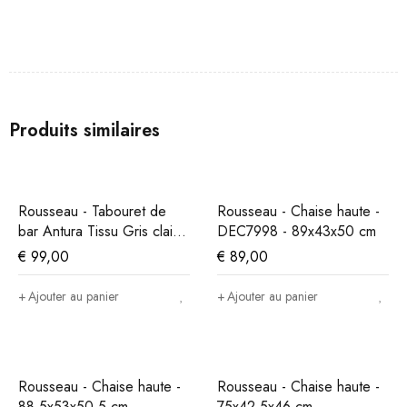
Produits similaires
Rousseau - Tabouret de
Rousseau - Chaise haute -
bar Antura Tissu Gris clair -
DEC7998 - 89x43x50 cm
97x46x53 cm
€
99,00
€
89,00
Ajouter au panier
Ajouter au panier
Rousseau - Chaise haute -
Rousseau - Chaise haute -
88,5x53x50,5 cm
75x42,5x46 cm