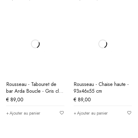
Rousseau - Tabouret de
Rousseau - Chaise haute -
bar Arda Boucle - Gris clair
93x46x55 cm
- 86x49x46 cm
€
89,00
€
89,00
Ajouter au panier
Ajouter au panier