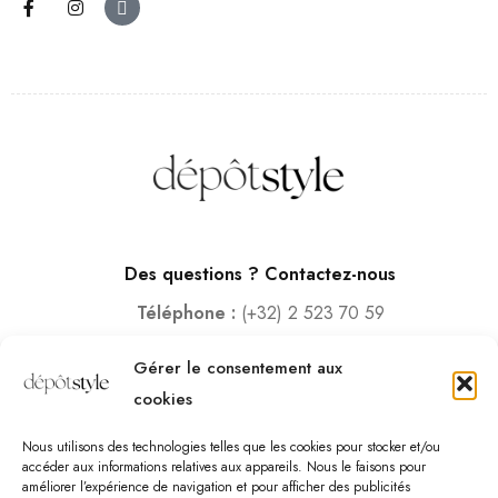
Des questions ? Contactez-nous
Téléphone :
(+32) 2 523 70 59
Email :
contact@depotstyle.be
Gérer le consentement aux
Adresse :
Rue des Deux Gares 6, 1070 Bruxelles
cookies
Heures d’ouverture
Nous utilisons des technologies telles que les cookies pour stocker et/ou
Lundi – Samedi :
10:00 – 18:30
accéder aux informations relatives aux appareils. Nous le faisons pour
améliorer l’expérience de navigation et pour afficher des publicités
Vendredi :
10:00-13:00 – 15:00 -18:30