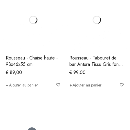
Rousseau - Chaise haute -
Rousseau - Tabouret de
93x46x55 cm
bar Antura Tissu Gris foncé
- 97x46x53 cm
€
89,00
€
99,00
Ajouter au panier
Ajouter au panier