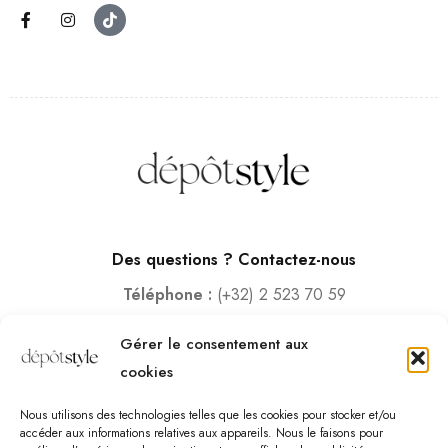
Des questions ? Contactez-nous
Téléphone :
(+32) 2 523 70 59
Email :
contact@depotstyle.be
Gérer le consentement aux
Adresse :
Rue des Deux Gares 6, 1070 Bruxelles
cookies
Heures d’ouverture
Nous utilisons des technologies telles que les cookies pour stocker et/ou
Lundi – Samedi :
10:00 – 18:30
accéder aux informations relatives aux appareils. Nous le faisons pour