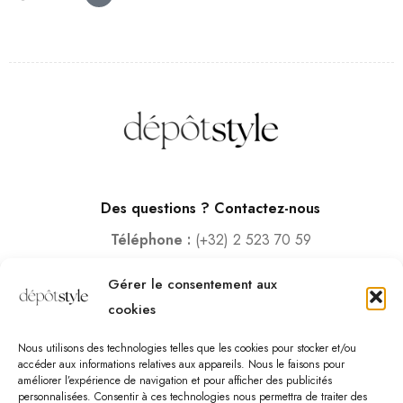
Des questions ? Contactez-nous
Téléphone :
(+32) 2 523 70 59
Email :
contact@depotstyle.be
Gérer le consentement aux
Adresse :
Rue des Deux Gares 6, 1070 Bruxelles
cookies
Heures d’ouverture
Nous utilisons des technologies telles que les cookies pour stocker et/ou
Lundi – Samedi :
10:00 – 18:30
accéder aux informations relatives aux appareils. Nous le faisons pour
améliorer l’expérience de navigation et pour afficher des publicités
Vendredi :
10:00-13:00 – 15:00 -18:30
personnalisées. Consentir à ces technologies nous permettra de traiter des