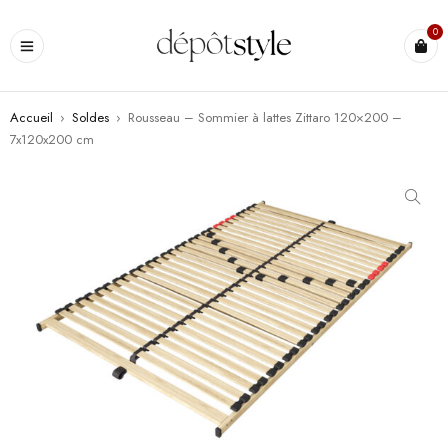
0
Accueil
›
Soldes
›
Rousseau – Sommier à lattes Zittaro 120×200 –
7x120x200 cm