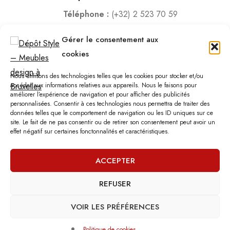
Téléphone :
(+32) 2 523 70 59
Email :
contact@depotstyle.be
Gérer le consentement aux
Adresse :
Rue des Deux Gares 6, 1070 Bruxelles
cookies
Heures d’ouverture
Nous utilisons des technologies telles que les cookies pour stocker et/ou
Lundi – Samedi :
10:00 – 18:30
accéder aux informations relatives aux appareils. Nous le faisons pour
améliorer l’expérience de navigation et pour afficher des publicités
Vendredi :
10:00-13:00 – 15:00 -18:30
personnalisées. Consentir à ces technologies nous permettra de traiter des
Dimanche :
12:00-18:00
données telles que le comportement de navigation ou les ID uniques sur ce
site. Le fait de ne pas consentir ou de retirer son consentement peut avoir un
effet négatif sur certaines fonctonnalités et caractéristiques.
Nous sommes fermés les jours fériés.
ACCEPTER
REFUSER
©
Dépôt Style
– Tous droits réservés.
Agence web
: Vebdès
Conditions d'utilisation
Politique Vie Privée
Qui sommes-nous
VOIR LES PRÉFÉRENCES
Politique de cookies