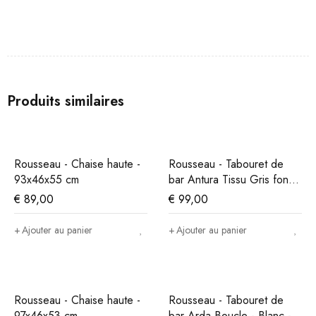
Produits similaires
Rousseau - Chaise haute -
Rousseau - Tabouret de
93x46x55 cm
bar Antura Tissu Gris foncé
- 97x46x53 cm
€
89,00
€
99,00
Ajouter au panier
Ajouter au panier
Rousseau - Chaise haute -
Rousseau - Tabouret de
97x46x53 cm
bar Arda Boucle - Blanc -