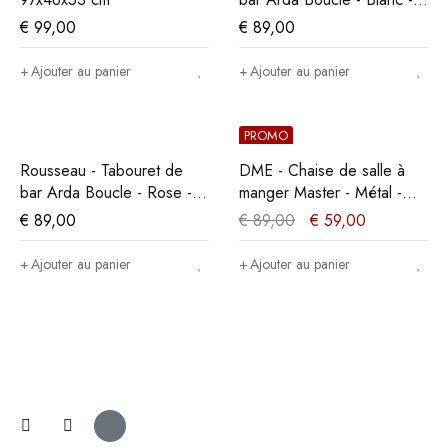
86x49x46 cm
€
99,00
€
89,00
Ajouter au panier
Ajouter au panier
PROMO
Rousseau - Tabouret de
DME - Chaise de salle à
bar Arda Boucle - Rose -
manger Master - Métal -
86x49x46 cm
Noir - 35x86x36cm
€
89,00
€
89,00
€
59,00
Ajouter au panier
Ajouter au panier