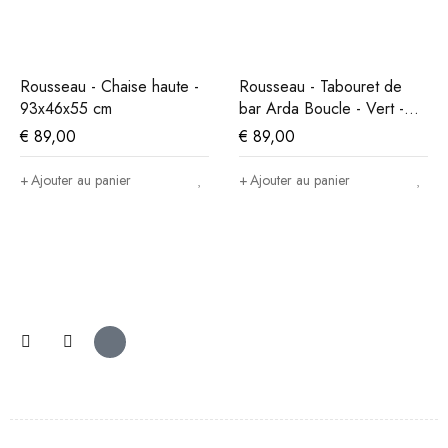
Rousseau - Chaise haute -
Rousseau - Tabouret de
93x46x55 cm
bar Arda Boucle - Vert -
86x49x46 cm
€
89,00
€
89,00
Ajouter au panier
Ajouter au panier