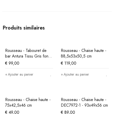
Produits similaires
Rousseau - Tabouret de
Rousseau - Chaise haute -
bar Antura Tissu Gris foncé
88,5x53x50,5 cm
- 97x46x53 cm
€
99,00
€
119,00
Ajouter au panier
Ajouter au panier
Rousseau - Chaise haute -
Rousseau - Chaise haute -
75x42,5x46 cm
DEC7972-1 - 93x49x56 cm
€
49,00
€
89,00