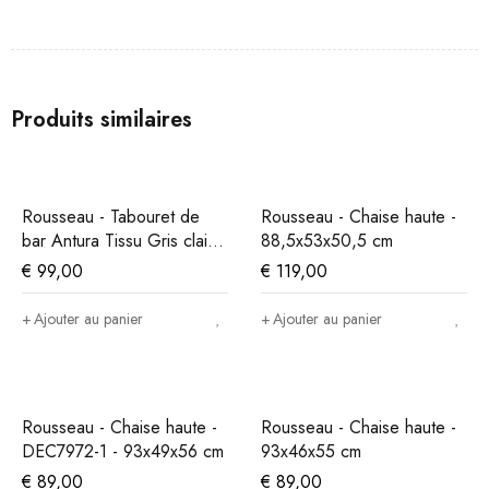
Produits similaires
Rousseau - Tabouret de
Rousseau - Chaise haute -
bar Antura Tissu Gris clair -
88,5x53x50,5 cm
97x46x53 cm
€
99,00
€
119,00
Ajouter au panier
Ajouter au panier
Rousseau - Chaise haute -
Rousseau - Chaise haute -
DEC7972-1 - 93x49x56 cm
93x46x55 cm
€
89,00
€
89,00