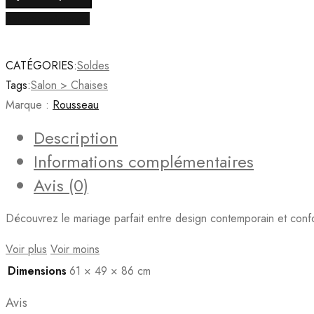
Rousseau
Acheter maintenant
-
Chaise
Mirano
CATÉGORIES:
Soldes
Velours
Tags:
Salon > Chaises
Rose
Marque :
Rousseau
-
Description
86x49x61
Informations complémentaires
cm
Avis (0)
Découvrez le mariage parfait entre design contemporain et confor
Voir plus
Voir moins
Dimensions
61 × 49 × 86 cm
Avis