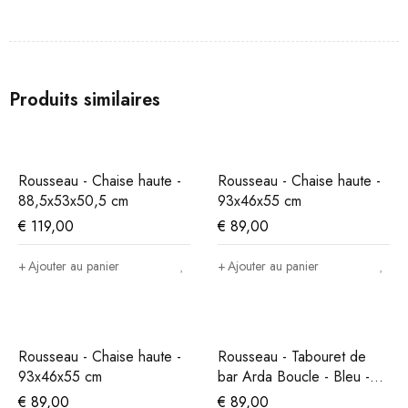
Produits similaires
Rousseau - Chaise haute -
Rousseau - Chaise haute -
88,5x53x50,5 cm
93x46x55 cm
€
119,00
€
89,00
Ajouter au panier
Ajouter au panier
Rousseau - Chaise haute -
Rousseau - Tabouret de
93x46x55 cm
bar Arda Boucle - Bleu -
86x49x46 cm
€
89,00
€
89,00