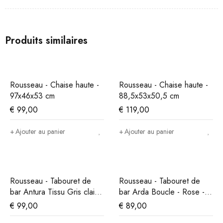
Produits similaires
Rousseau - Chaise haute -
Rousseau - Chaise haute -
97x46x53 cm
88,5x53x50,5 cm
€
99,00
€
119,00
Ajouter au panier
Ajouter au panier
Rousseau - Tabouret de
Rousseau - Tabouret de
bar Antura Tissu Gris clair -
bar Arda Boucle - Rose -
97x46x53 cm
86x49x46 cm
€
99,00
€
89,00