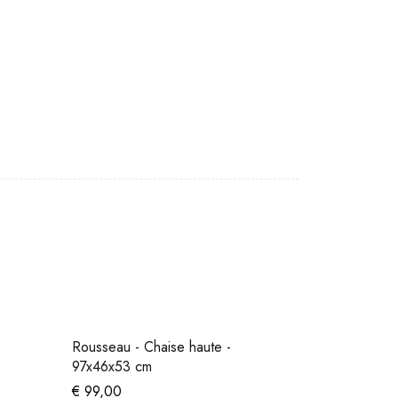
Rousseau - Chaise haute -
97x46x53 cm
€
99,00