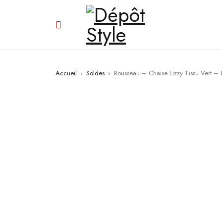
Accueil
›
Soldes
›
Rousseau – Chaise Lizzy Tissu Vert –