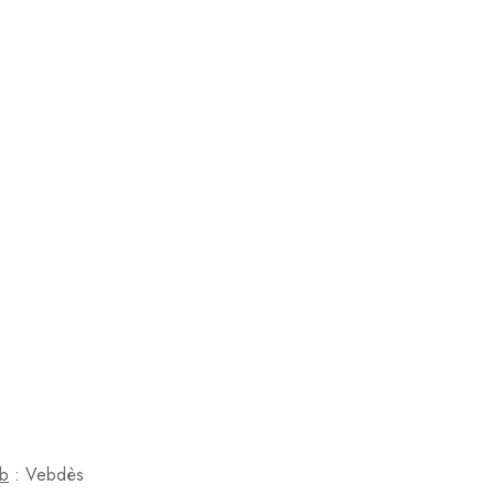
b
: Vebdès