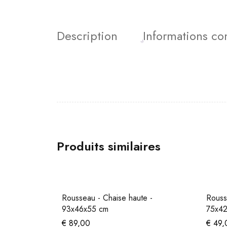
Description
Informations c
Produits similaires
Rousseau - Chaise haute -
Rouss
93x46x55 cm
75x42
€
89,00
€
49,