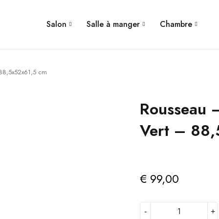
Salon
Salle à manger
Chambre
 88,5x52x61,5 cm
Rousseau –
Vert – 88
€
99,00