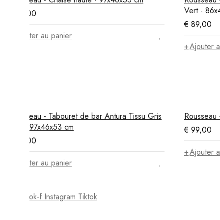
Vert - 86
€
99,00
€
89,00
Ajouter au panier
Ajouter a
Rousseau - Tabouret de bar Antura Tissu Gris
Rousseau 
clair - 97x46x53 cm
€
99,00
€
99,00
Ajouter a
Ajouter au panier
Facebook-f
Instagram
Tiktok