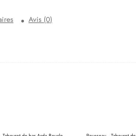
ires
Avis (0)
 Tabouret de bar Arda Boucle -
Rousseau - Tabouret de 