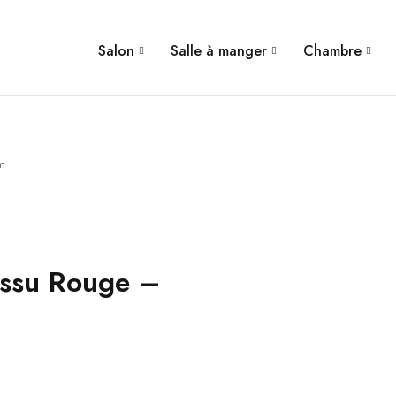
Salon
Salle à manger
Chambre
m
issu Rouge –