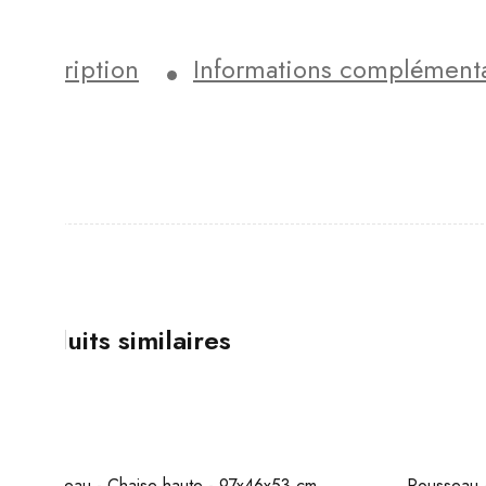
Description
Informations complémenta
Produits similaires
Rousseau - Chaise haute - 97x46x53 cm
Rousseau -