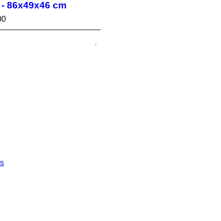
r - 86x49x46 cm
00
es