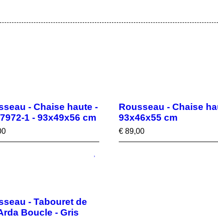
seau - Chaise haute -
Rousseau - Chaise hau
7972-1 - 93x49x56 cm
93x46x55 cm
00
€
89,00
seau - Tabouret de
Arda Boucle - Gris