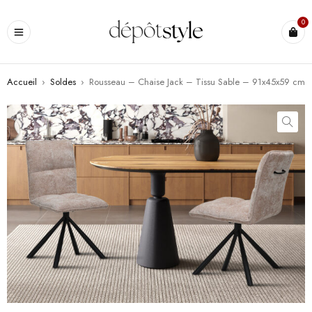
0
Accueil
›
Soldes
›
Rousseau – Chaise Jack – Tissu Sable – 91x45x59 cm