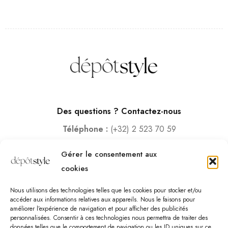
Des questions ? Contactez-nous
Téléphone :
(+32) 2 523 70 59
Email :
contact@depotstyle.be
Gérer le consentement aux
Adresse :
Rue des Deux Gares 6, 1070 Bruxelles
cookies
Heures d’ouverture
Nous utilisons des technologies telles que les cookies pour stocker et/ou
Lundi – Samedi :
10:00 – 18:30
accéder aux informations relatives aux appareils. Nous le faisons pour
améliorer l’expérience de navigation et pour afficher des publicités
Vendredi :
10:00-13:00 – 15:00 -18:30
personnalisées. Consentir à ces technologies nous permettra de traiter des
Dimanche :
12:00-18:00
données telles que le comportement de navigation ou les ID uniques sur ce