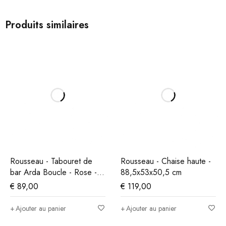
Produits similaires
Rousseau - Tabouret de
Rousseau - Chaise haute -
bar Arda Boucle - Rose -
88,5x53x50,5 cm
86x49x46 cm
€
89,00
€
119,00
Ajouter au panier
Ajouter au panier