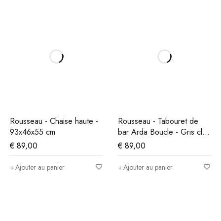
Rousseau - Chaise haute -
Rousseau - Tabouret de
93x46x55 cm
bar Arda Boucle - Gris clair
- 86x49x46 cm
€
89,00
€
89,00
Ajouter au panier
Ajouter au panier