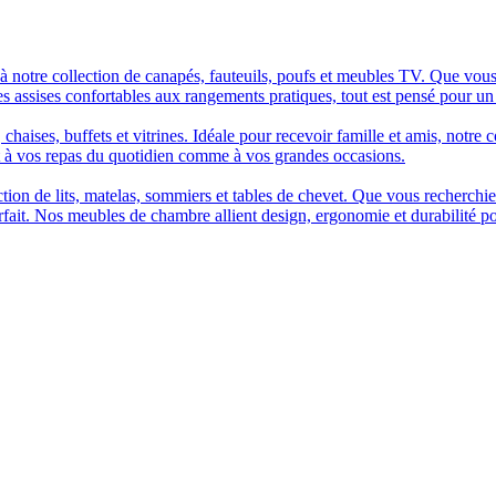
à notre collection de canapés, fauteuils, poufs et meubles TV. Que vous
es assises confortables aux rangements pratiques, tout est pensé pour un
chaises, buffets et vitrines. Idéale pour recevoir famille et amis, notre 
t à vos repas du quotidien comme à vos grandes occasions.
n de lits, matelas, sommiers et tables de chevet. Que vous recherchiez u
arfait. Nos meubles de chambre allient design, ergonomie et durabilité p