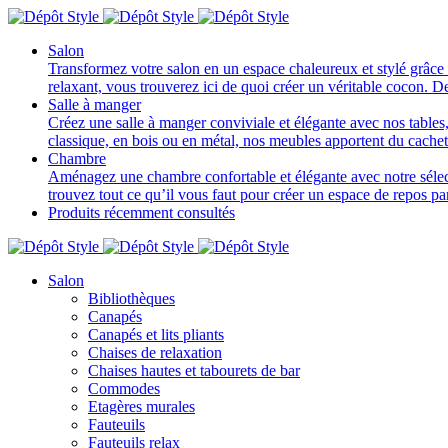
Salon
Transformez votre salon en un espace chaleureux et stylé grâce 
relaxant, vous trouverez ici de quoi créer un véritable cocon. D
Salle à manger
Créez une salle à manger conviviale et élégante avec nos tables, 
classique, en bois ou en métal, nos meubles apportent du cache
Chambre
Aménagez une chambre confortable et élégante avec notre sélectio
trouvez tout ce qu’il vous faut pour créer un espace de repos p
Produits récemment consultés
Salon
Bibliothèques
Canapés
Canapés et lits pliants
Chaises de relaxation
Chaises hautes et tabourets de bar
Commodes
Etagères murales
Fauteuils
Fauteuils relax