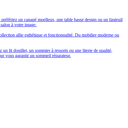
 préfériez un canapé moelleux, une table basse design ou un fauteuil
 salon à votre image.
collection allie esthétique et fonctionnalité. Du mobilier moderne ou
n lit douillet, un sommier à ressorts ou une literie de qualité,
our vous garantir un sommeil réparateur.