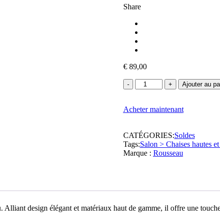
Share
€
89,00
quantité
Ajouter au pa
de
Rousseau
Acheter maintenant
-
Chaise
haute
CATÉGORIES:
Soldes
-
Tags:
Salon > Chaises hautes et
88x41x47
Marque :
Rousseau
cm
Alliant design élégant et matériaux haut de gamme, il offre une touche d