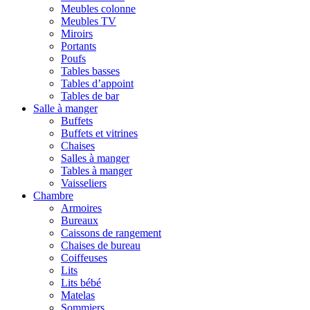
Meubles colonne
Meubles TV
Miroirs
Portants
Poufs
Tables basses
Tables d’appoint
Tables de bar
Salle à manger
Buffets
Buffets et vitrines
Chaises
Salles à manger
Tables à manger
Vaisseliers
Chambre
Armoires
Bureaux
Caissons de rangement
Chaises de bureau
Coiffeuses
Lits
Lits bébé
Matelas
Sommiers