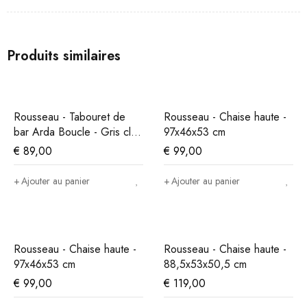
Produits similaires
Rousseau - Tabouret de
Rousseau - Chaise haute -
bar Arda Boucle - Gris clair
97x46x53 cm
- 86x49x46 cm
€
89,00
€
99,00
Ajouter au panier
Ajouter au panier
Rousseau - Chaise haute -
Rousseau - Chaise haute -
97x46x53 cm
88,5x53x50,5 cm
€
99,00
€
119,00