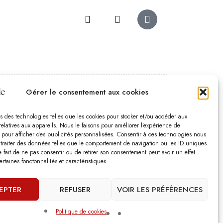
Gérer le consentement aux cookies
es d’ouverture
 – Samedi :
10:00 – 18:30
s des technologies telles que les cookies pour stocker et/ou accéder aux
relatives aux appareils. Nous le faisons pour améliorer l’expérience de
edi :
10:00-13:00 – 15:00 -18:30
t pour afficher des publicités personnalisées. Consentir à ces technologies nous
che :
12:00-18:00
 traiter des données telles que le comportement de navigation ou les ID uniques
Le fait de ne pas consentir ou de retirer son consentement peut avoir un effet
ertaines fonctonnalités et caractéristiques.
ommes fermés les jours fériés.
EPTER
REFUSER
VOIR LES PRÉFÉRENCES
s
Politique de cookies