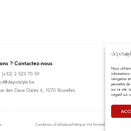
Heur
ions ? Contactez-nous
Lundi
Nous utilison
:
(+32) 2 523 70 59
informations 
Vendr
navigation e
act@depotstyle.be
Diman
permettra de
ue des Deux Gares 6, 1070 Bruxelles
sur ce site. 
négatif sur c
Nous s
ACC
s
Conditions d'utilisation
Politique Vie Privée
Qui sommes-nou