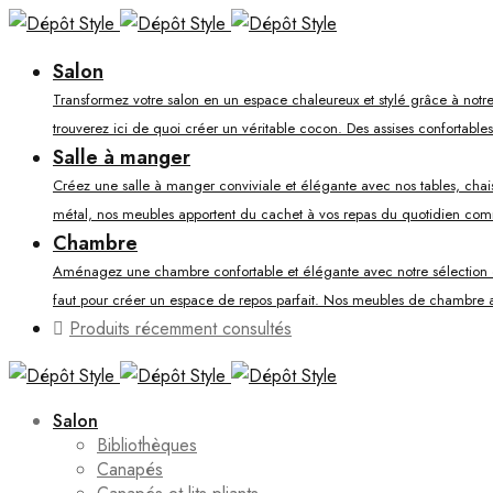
Salon
Transformez votre salon en un espace chaleureux et stylé grâce à notre
trouverez ici de quoi créer un véritable cocon. Des assises confortable
Salle à manger
Créez une salle à manger conviviale et élégante avec nos tables, chaises
métal, nos meubles apportent du cachet à vos repas du quotidien co
Chambre
Aménagez une chambre confortable et élégante avec notre sélection de li
faut pour créer un espace de repos parfait. Nos meubles de chambre al
Produits récemment consultés
Salon
Bibliothèques
Canapés