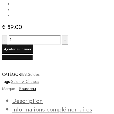
€
89,00
quantité
de
Ajouter au panier
Rousseau
Acheter maintenant
-
Chaise
Ella
CATÉGORIES:
Soldes
Tissu
Tags:
Salon > Chaises
Blanc
Marque :
Rousseau
-
Description
83x48x57
Informations complémentaires
cm