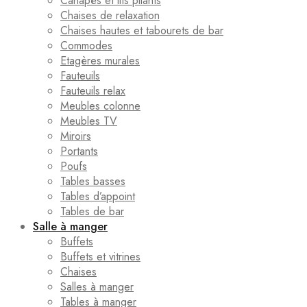
Canapés et lits pliants
Chaises de relaxation
Chaises hautes et tabourets de bar
Commodes
Etagères murales
Fauteuils
Fauteuils relax
Meubles colonne
Meubles TV
Miroirs
Portants
Poufs
Tables basses
Tables d’appoint
Tables de bar
Salle à manger
Buffets
Buffets et vitrines
Chaises
Salles à manger
Tables à manger