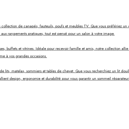
 collection de canapés, fauteuils, poufs et meubles TV. Que vous préfériez un 
s aux rangements pratiques, tout est pensé pour un salon à votre image.
, buffets et vitrines. Idéale pour recevoir famille et amis, notre collection all
mme à vos grandes occasions.
ts, matelas, sommiers et tables de chevet. Que vous recherchiez un lit douillet
lient design, ergonomie et durabilité pour vous garantir un sommeil réparateur