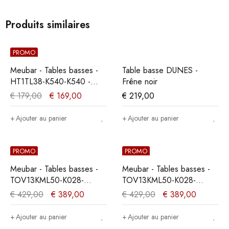
Produits similaires
PROMO
Meubar - Tables basses -
Table basse DUNES -
HT1TL38-K540-K540 -
Frêne noir
K540 - Chêne Millenium
€
179,00
€
169,00
€
219,00
clair - 68x42x68cm
Ajouter au panier
Ajouter au panier
PROMO
PROMO
Meubar - Tables basses -
Meubar - Tables basses -
TOV13KML50-K028-
TOV13KML50-K028-
K660BL - Teck Orange -
K640BL - Teck Orange -
€
429,00
€
389,00
€
429,00
€
389,00
135x39x68cm
135x39x68cm
Ajouter au panier
Ajouter au panier