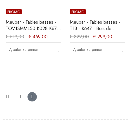
PROMO
PROMO
Meubar - Tables basses -
Meubar - Tables basses -
TOV13MML50-K028-K670
T13 - K647 - Bois de
- Vieux teck -
marine foncé/Noir -
€
519,00
€
469,00
€
329,00
€
299,00
196x76x100cm
135x42x68cm
Ajouter au panier
Ajouter au panier