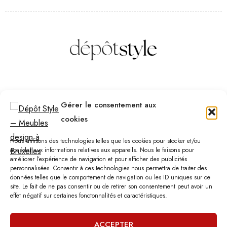
Des questions ? Contactez-nous
Gérer le consentement aux
Téléphone :
(+32) 2 523 70 59
cookies
Email :
contact@depotstyle.be
Adresse :
Rue des Deux Gares 6, 1070 Bruxelles
Nous utilisons des technologies telles que les cookies pour stocker et/ou
accéder aux informations relatives aux appareils. Nous le faisons pour
améliorer l’expérience de navigation et pour afficher des publicités
Heures d’ouverture
personnalisées. Consentir à ces technologies nous permettra de traiter des
données telles que le comportement de navigation ou les ID uniques sur ce
Lundi – Samedi :
10:00 – 18:30
site. Le fait de ne pas consentir ou de retirer son consentement peut avoir un
Vendredi :
10:00-13:00 – 15:00 -18:30
effet négatif sur certaines fonctonnalités et caractéristiques.
Dimanche :
12:00-18:00
ACCEPTER