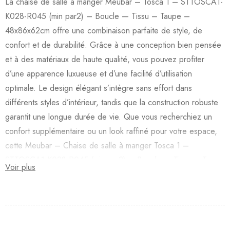
La chaise de salle à manger Meubar – Tosca 1 – STTOSCA1-
K028-R045 (min par2) – Boucle — Tissu – Taupe –
48x86x62cm offre une combinaison parfaite de style, de
confort et de durabilité. Grâce à une conception bien pensée
et à des matériaux de haute qualité, vous pouvez profiter
d’une apparence luxueuse et d’une facilité d’utilisation
optimale. Le design élégant s’intègre sans effort dans
différents styles d’intérieur, tandis que la construction robuste
garantit une longue durée de vie. Que vous recherchiez un
confort supplémentaire ou un look raffiné pour votre espace,
cette Meubar – Chaise de salle à manger Tosca 1 –
STTOSCA1-K028-R045 (min par2) – Boucle — Tissu – Taupe
Voir plus
– 48x86x62cm est un excellent choix.