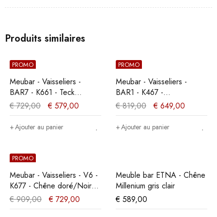
Produits similaires
PROMO
PROMO
Meubar - Vaisseliers -
Meubar - Vaisseliers -
BAR7 - K661 - Teck
BAR1 - K467 -
Orange/Noir -
Mélèze/Chêne cristal
€
729,00
€
579,00
€
819,00
€
649,00
107x189x50cm
marron clair -
122x222x50cm
Ajouter au panier
Ajouter au panier
PROMO
Meubar - Vaisseliers - V6 -
Meuble bar ETNA - Chêne
K677 - Chêne doré/Noir
Millenium gris clair
mat - 131x167x50cm
€
909,00
€
729,00
€
589,00