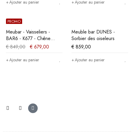
Ajouter au panier
Ajouter au panier
PROMO
Meubar - Vaisseliers -
Meuble bar DUNES -
BAR6 - K677 - Chêne
Sorbier des oiseleurs
doré/Noir mat -
€
849,00
€
679,00
€
859,00
131x167x50cm
Ajouter au panier
Ajouter au panier