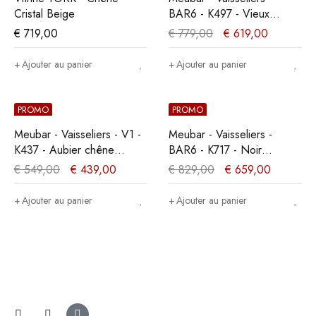
Cristal Beige
BAR6 - K497 - Vieux
Chêne/Imitation acier -
€
719,00
€
779,00
€
619,00
130x189x50cm
Ajouter au panier
Ajouter au panier
PROMO
PROMO
Meubar - Vaisseliers - V1 -
Meubar - Vaisseliers -
K437 - Aubier chêne
BAR6 - K717 - Noir
gris/Marbre -
élégant/Vieux teck -
€
549,00
€
439,00
€
829,00
€
659,00
140x163x50cm
113x192x50cm
Ajouter au panier
Ajouter au panier