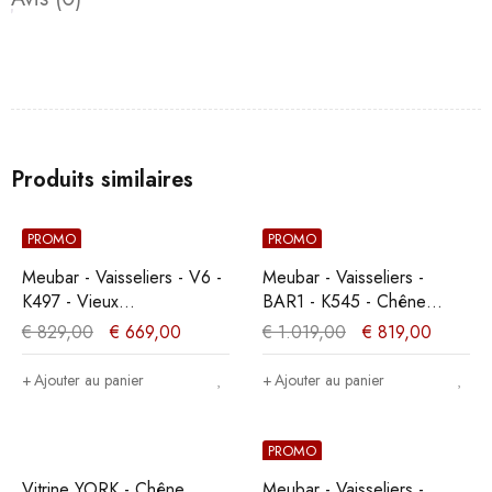
Produits similaires
PROMO
PROMO
Meubar - Vaisseliers - V6 -
Meubar - Vaisseliers -
K497 - Vieux
BAR1 - K545 - Chêne
Chêne/Imitation acier -
Millenium - 127x202x49cm
€
829,00
€
669,00
€
1.019,00
€
819,00
130x189x50cm
Ajouter au panier
Ajouter au panier
PROMO
Vitrine YORK - Chêne
Meubar - Vaisseliers -