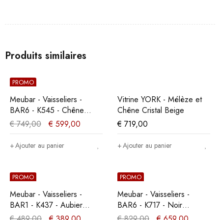
Produits similaires
PROMO
Meubar - Vaisseliers -
Vitrine YORK - Mélèze et
BAR6 - K545 - Chêne
Chêne Cristal Beige
Millenium - 129x200x49cm
€
749,00
€
599,00
€
719,00
Ajouter au panier
Ajouter au panier
PROMO
PROMO
Meubar - Vaisseliers -
Meubar - Vaisseliers -
BAR1 - K437 - Aubier
BAR6 - K717 - Noir
chêne gris/Marbre -
élégant/Vieux teck -
€
489,00
€
389,00
€
829,00
€
659,00