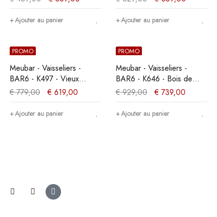
140x163x50cm
113x192x50cm
Ajouter au panier
Ajouter au panier
PROMO
PROMO
Meubar - Vaisseliers -
Meubar - Vaisseliers -
BAR6 - K497 - Vieux
BAR6 - K646 - Bois de
Chêne/Imitation acier -
marine foncé/Gris -
€
779,00
€
619,00
€
929,00
€
739,00
130x189x50cm
145x185x50cm
Ajouter au panier
Ajouter au panier