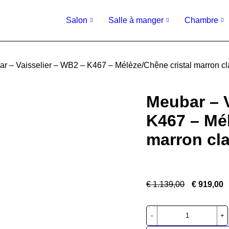
Salon
Salle à manger
Chambre
r – Vaisselier – WB2 – K467 – Mélèze/Chêne cristal marron c
Meubar – V
K467 – Mél
marron cl
€
1.139,00
€
919,00