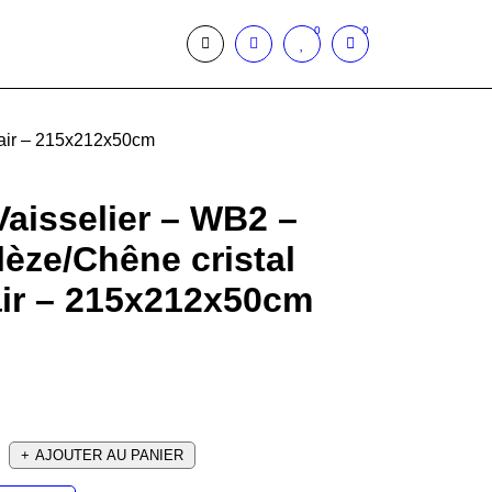
0
0
lair – 215x212x50cm
aisselier – WB2 –
èze/Chêne cristal
air – 215x212x50cm
AJOUTER AU PANIER