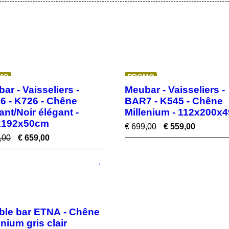
MO
PROMO
ar - Vaisseliers -
Meubar - Vaisseliers -
 - K726 - Chêne
BAR7 - K545 - Chêne
ant/Noir élégant -
Millenium - 112x200x
x192x50cm
€
699,00
€
559,00
,00
€
659,00
ble bar ETNA - Chêne
enium gris clair