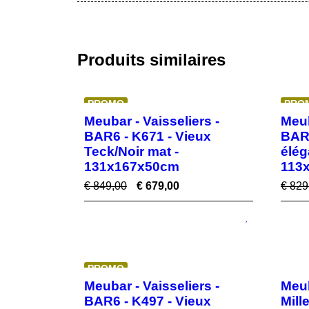
Produits similaires
PROMO
PRO
Meubar - Vaisseliers -
Meub
BAR6 - K671 - Vieux
BAR6
Teck/Noir mat -
élég
131x167x50cm
113
€
849,00
€
679,00
€
829
PROMO
Meubar - Vaisseliers -
Meu
BAR6 - K497 - Vieux
Mill