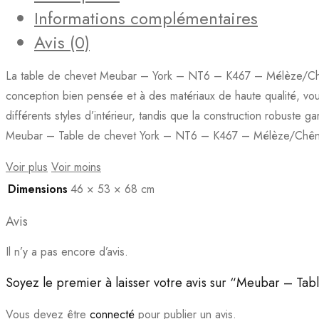
Informations complémentaires
-
Avis (0)
K467
-
La table de chevet Meubar – York – NT6 – K467 – Mélèze/Chêne 
Mélèze/Chêne
conception bien pensée et à des matériaux de haute qualité, vous 
cristal
différents styles d’intérieur, tandis que la construction robuste
marron
Meubar – Table de chevet York – NT6 – K467 – Mélèze/Chêne cr
clair
-
Voir plus
Voir moins
53x68x46cm
Dimensions
46 × 53 × 68 cm
Avis
Il n’y a pas encore d’avis.
Soyez le premier à laisser votre avis sur “Meubar – T
Vous devez être
connecté
pour publier un avis.