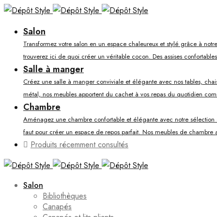
Salon
Transformez votre salon en un espace chaleureux et stylé grâce à notre
trouverez ici de quoi créer un véritable cocon. Des assises confortable
Salle à manger
Créez une salle à manger conviviale et élégante avec nos tables, chaises
métal, nos meubles apportent du cachet à vos repas du quotidien co
Chambre
Aménagez une chambre confortable et élégante avec notre sélection de li
faut pour créer un espace de repos parfait. Nos meubles de chambre al
Produits récemment consultés
Salon
Bibliothèques
Canapés