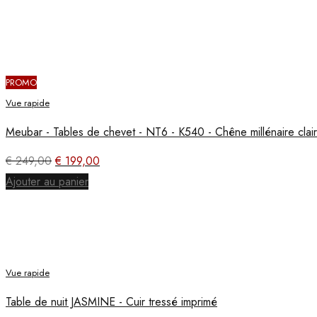
PROMO
Vue rapide
Meubar - Tables de chevet - NT6 - K540 - Chêne millénaire cla
Le
Le
€
249,00
€
199,00
prix
prix
Ajouter au panier
initial
actuel
était :
est :
€ 249,00.
€ 199,00.
Vue rapide
Table de nuit JASMINE - Cuir tressé imprimé