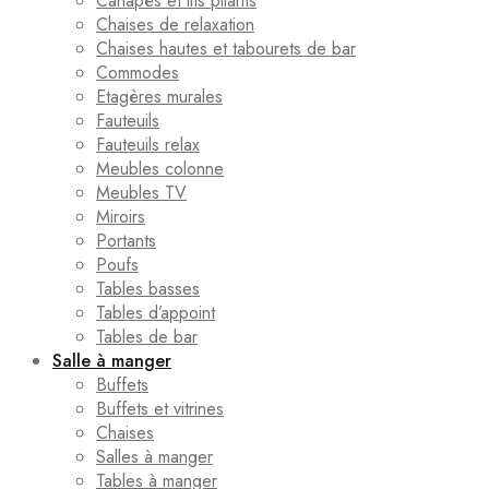
Canapés et lits pliants
Chaises de relaxation
Chaises hautes et tabourets de bar
Commodes
Etagères murales
Fauteuils
Fauteuils relax
Meubles colonne
Meubles TV
Miroirs
Portants
Poufs
Tables basses
Tables d’appoint
Tables de bar
Salle à manger
Buffets
Buffets et vitrines
Chaises
Salles à manger
Tables à manger