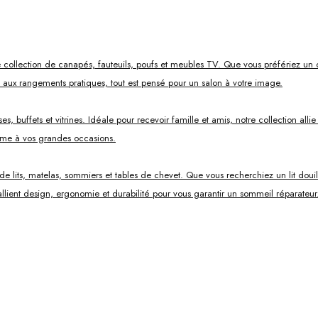
 collection de canapés, fauteuils, poufs et meubles TV. Que vous préfériez un 
s aux rangements pratiques, tout est pensé pour un salon à votre image.
, buffets et vitrines. Idéale pour recevoir famille et amis, notre collection all
mme à vos grandes occasions.
ts, matelas, sommiers et tables de chevet. Que vous recherchiez un lit douillet
lient design, ergonomie et durabilité pour vous garantir un sommeil réparateur