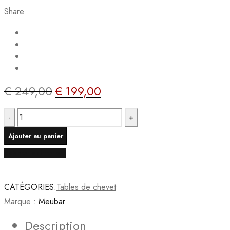
Share
€
249,00
€
199,00
Le
Le
prix
prix
quantité
initial
actuel
de
était :
est :
Ajouter au panier
Meubar
€ 249,00.
€ 199,00.
Acheter maintenant
-
Tables
de
CATÉGORIES:
Tables de chevet
chevet
Marque :
Meubar
-
Description
NT6