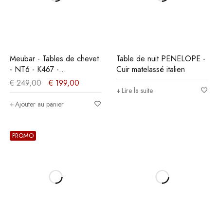
Meubar - Tables de chevet
Table de nuit PENELOPE -
- NT6 - K467 -
Cuir matelassé italien
Mélèze/Chêne cristal
€
249,00
€
199,00
marron clair - 53x68x46cm
Lire la suite
Ajouter au panier
PROMO