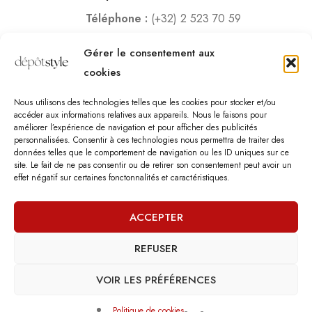
Téléphone :
(+32) 2 523 70 59
Email :
contact@depotstyle.be
Gérer le consentement aux
Adresse :
Rue des Deux Gares 6, 1070 Bruxelles
cookies
Heures d’ouverture
Nous utilisons des technologies telles que les cookies pour stocker et/ou
Lundi – Samedi :
10:00 – 18:30
accéder aux informations relatives aux appareils. Nous le faisons pour
améliorer l’expérience de navigation et pour afficher des publicités
Vendredi :
10:00-13:00 – 15:00 -18:30
personnalisées. Consentir à ces technologies nous permettra de traiter des
Dimanche :
12:00-18:00
données telles que le comportement de navigation ou les ID uniques sur ce
site. Le fait de ne pas consentir ou de retirer son consentement peut avoir un
effet négatif sur certaines fonctonnalités et caractéristiques.
Nous sommes fermés les jours fériés.
ACCEPTER
REFUSER
©
Dépôt Style
– Tous droits réservés.
Agence web
: Vebdès
Conditions d'utilisation
Politique Vie Privée
Qui sommes-nous
VOIR LES PRÉFÉRENCES
Politique de cookies