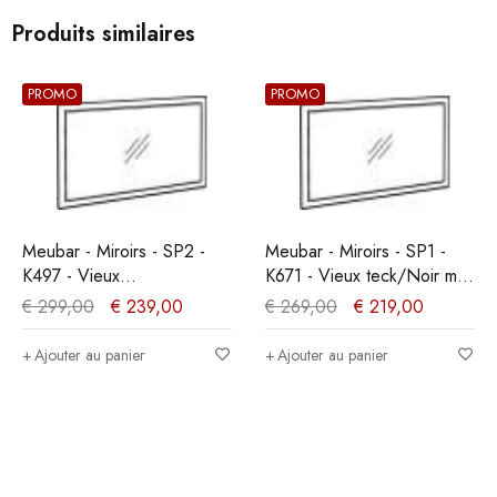
Produits similaires
PROMO
PROMO
Meubar - Miroirs - SP2 -
Meubar - Miroirs - SP1 -
K497 - Vieux
K671 - Vieux teck/Noir mat
chêne/imitation acier -
- 160x91x20cm
€
299,00
€
239,00
€
269,00
€
219,00
209x91x20cm
Ajouter au panier
Ajouter au panier