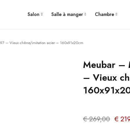
Salon
Salle à manger
Chambre
497 – Vieux chêne/imitation acier – 160x91x20cm
Meubar – 
– Vieux ch
160x91x2
€
269,00
€
219