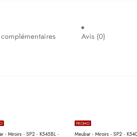
s complémentaires
Avis (0)
O
PROMO
r - Miroirs - SP2 - K545BL -
Meubar - Miroirs - SP2 - K54