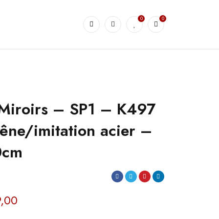
0
0
Miroirs – SP1 – K497
êne/imitation acier –
0cm
,00