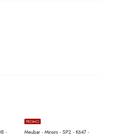
PROMO
0B -
Meubar - Miroirs - SP2 - K647 -