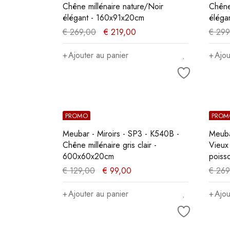
Chêne millénaire nature/Noir
Chêne
élégant - 160x91x20cm
éléga
€
269,00
€
219,00
€
299
Ajouter au panier
Ajou
PROMO
PROM
Meubar - Miroirs - SP3 - K540B -
Meuba
Chêne millénaire gris clair -
Vieux
600x60x20cm
poiss
€
129,00
€
99,00
€
269
Ajouter au panier
Ajou