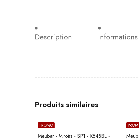
Description
Information
Produits similaires
PROMO
PROM
Meubar - Miroirs - SP1 - K545BL -
Meuba