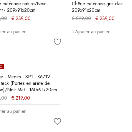
 millénaire nature/Noir
Chêne millénaire gris clair -
nt - 209x91x20cm
209x91x20cm
,00
€
239,00
€
299,00
€
239,00
ter au panier
Ajouter au panier
O
r - Miroirs - SP1 - K671V -
 teck (Portes en arête de
on)/Noir Mat - 160x91x20cm
,00
€
219,00
ter au panier