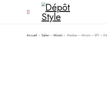
PROMO
Accueil
›
Salon
›
Miroirs
›
Meubar – Miroirs – SP1 – K