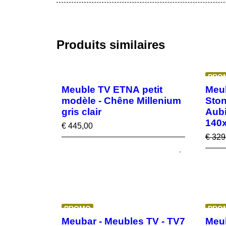
Produits similaires
PRO
Meuble TV ETNA petit
Meub
modèle - Chêne Millenium
Ston
gris clair
Aubi
140
€
445,00
€
329
PROMO
PRO
Meubar - Meubles TV - TV7
Meub