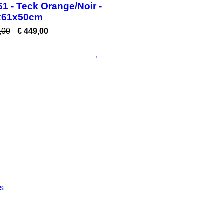
61 - Teck Orange/Noir -
x61x50cm
,00
€
449,00
es