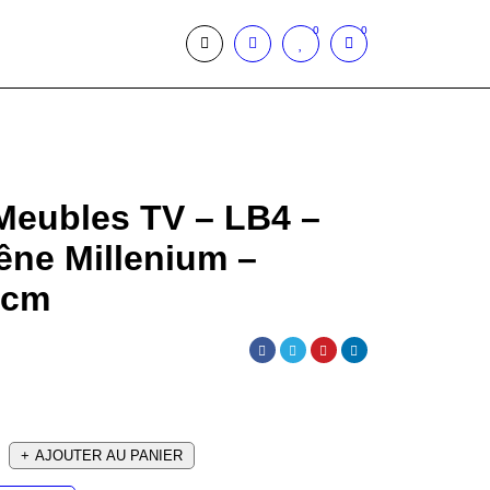
0
0
Meubles TV – LB4 –
êne Millenium –
9cm
AJOUTER AU PANIER