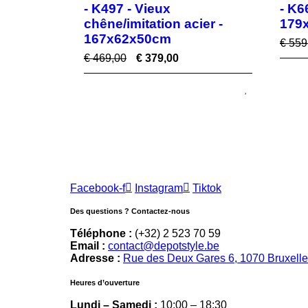
- K497 - Vieux
- K6
chêne/imitation acier -
179
167x62x50cm
€
559
€
469,00
€
379,00
Facebook-f
Instagram
Tiktok
Des questions ? Contactez-nous
Téléphone :
(+32) 2 523 70 59
Email :
contact@depotstyle.be
Adresse :
Rue des Deux Gares 6, 1070 Bruxell
Heures d’ouverture
Lundi – Samedi :
10:00 – 18:30