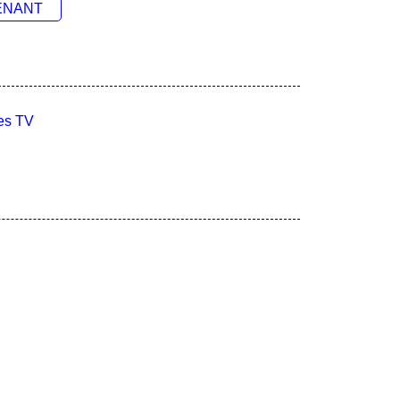
ENANT
es TV