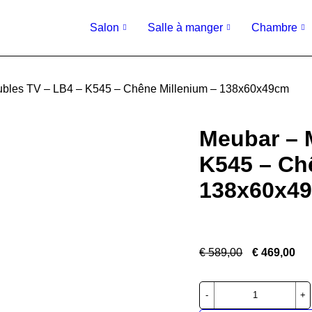
Salon
Salle à manger
Chambre
bles TV – LB4 – K545 – Chêne Millenium – 138x60x49cm
Meubar – 
K545 – Ch
138x60x4
€
589,00
€
469,00