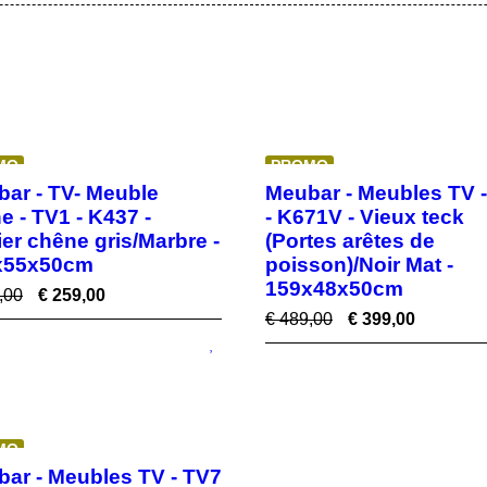
MO
PROMO
ar - TV- Meuble
Meubar - Meubles TV 
e - TV1 - K437 -
- K671V - Vieux teck
er chêne gris/Marbre -
(Portes arêtes de
x55x50cm
poisson)/Noir Mat -
159x48x50cm
,00
€
259,00
€
489,00
€
399,00
MO
ar - Meubles TV - TV7