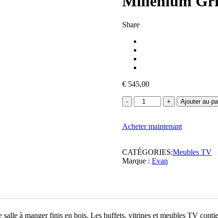
Millenium Gri
Share
€
545,00
quantité
Ajouter au pa
de
Meuble
Acheter maintenant
TV
ETNA
grand
CATÉGORIES:
Meubles TV
modèle
Marque :
Evan
-
Chêne
Millenium
Gris
Clair
salle à manger finis en bois. Les buffets, vitrines et meubles TV conti