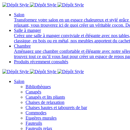
Salon
Transformez votre salon en un espace chaleureux et stylé grâce 
relaxant, vous trouverez ici de quoi créer un véritable cocon. D
Salle à manger
Créez une salle à manger conviviale et élégante avec nos tables, 
classique, en bois ou en métal, nos meubles apportent du cache
Chambre
Aménagez une chambre confortable et élégante avec notre sélectio
trouvez tout ce qu’il vous faut pour créer un espace de repos p
Produits récemment consultés
Salon
Bibliothèques
Canapés
Canapés et lits pliants
Chaises de relaxation
Chaises hautes et tabourets de bar
Commodes
Etagères murales
Fauteuils
Fauteuils relax