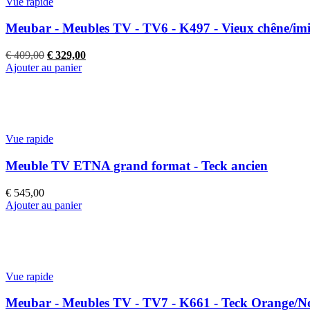
Vue rapide
Meubar - Meubles TV - TV6 - K497 - Vieux chêne/imi
Le
Le
€
409,00
€
329,00
prix
prix
Ajouter au panier
initial
actuel
était :
est :
€ 409,00.
€ 329,00.
Vue rapide
Meuble TV ETNA grand format - Teck ancien
€
545,00
Ajouter au panier
Vue rapide
Meubar - Meubles TV - TV7 - K661 - Teck Orange/N