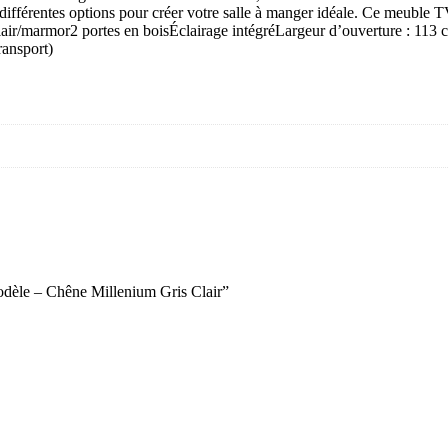
différentes options pour créer votre salle à manger idéale. Ce meuble T
air/marmor2 portes en boisÉclairage intégréLargeur d’ouverture : 113 c
ransport)
odèle – Chêne Millenium Gris Clair”