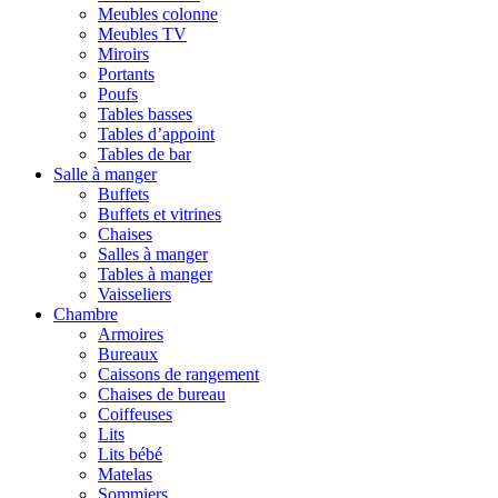
Meubles colonne
Meubles TV
Miroirs
Portants
Poufs
Tables basses
Tables d’appoint
Tables de bar
Salle à manger
Buffets
Buffets et vitrines
Chaises
Salles à manger
Tables à manger
Vaisseliers
Chambre
Armoires
Bureaux
Caissons de rangement
Chaises de bureau
Coiffeuses
Lits
Lits bébé
Matelas
Sommiers