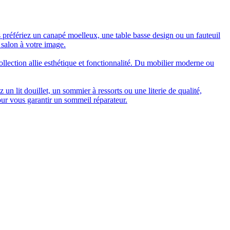
 préfériez un canapé moelleux, une table basse design ou un fauteuil
 salon à votre image.
collection allie esthétique et fonctionnalité. Du mobilier moderne ou
n lit douillet, un sommier à ressorts ou une literie de qualité,
our vous garantir un sommeil réparateur.