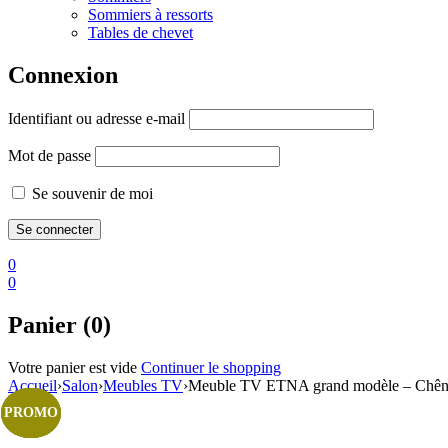
Sommiers à ressorts
Tables de chevet
Connexion
Identifiant ou adresse e-mail
Mot de passe
Se souvenir de moi
0
0
Panier (0)
Votre panier est vide
Continuer le shopping
Accueil
›
Salon
›
Meubles TV
›
Meuble TV ETNA grand modèle – Chêne 
PROMO
PROMO
PROMO
PROMO