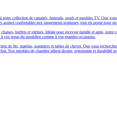
à notre collection de canapés, fauteuils, poufs et meubles TV. Que vous
es assises confortables aux rangements pratiques, tout est pensé pour un
chaises, buffets et vitrines. Idéale pour recevoir famille et amis, notre 
t à vos repas du quotidien comme à vos grandes occasions.
n de lits, matelas, sommiers et tables de chevet. Que vous recherchiez u
arfait. Nos meubles de chambre allient design, ergonomie et durabilité p