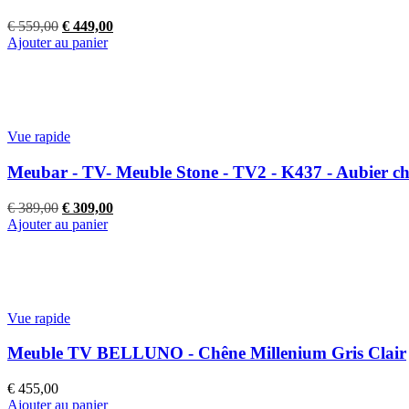
Le
Le
€
559,00
€
449,00
prix
prix
Ajouter au panier
initial
actuel
était :
est :
€ 559,00.
€ 449,00.
Vue rapide
Meubar - TV- Meuble Stone - TV2 - K437 - Aubier c
Le
Le
€
389,00
€
309,00
prix
prix
Ajouter au panier
initial
actuel
était :
est :
€ 389,00.
€ 309,00.
Vue rapide
Meuble TV BELLUNO - Chêne Millenium Gris Clair
€
455,00
Ajouter au panier