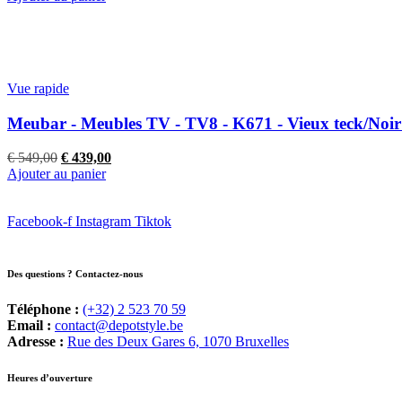
Vue rapide
Meubar - Meubles TV - TV8 - K671 - Vieux teck/Noi
Le
Le
€
549,00
€
439,00
prix
prix
Ajouter au panier
initial
actuel
était :
est :
Facebook-f
€ 549,00.
Instagram
€ 439,00.
Tiktok
Des questions ? Contactez-nous
Téléphone :
(+32) 2 523 70 59
Email :
contact@depotstyle.be
Adresse :
Rue des Deux Gares 6, 1070 Bruxelles
Heures d’ouverture