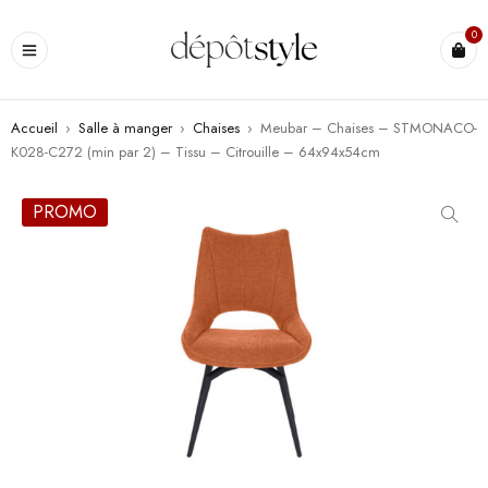
0
Accueil
›
Salle à manger
›
Chaises
›
Meubar – Chaises – STMONACO-
K028-C272 (min par 2) – Tissu – Citrouille – 64x94x54cm
PROMO