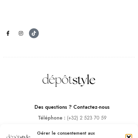
Des questions ? Contactez-nous
Téléphone :
(+32) 2 523 70 59
Email :
contact@depotstyle.be
Gérer le consentement aux
Adresse :
Rue des Deux Gares 6, 1070 Bruxelles