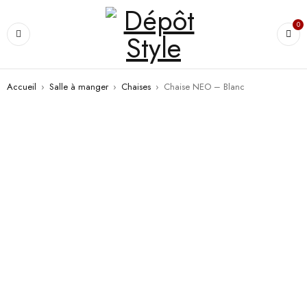
0
Accueil
›
Salle à manger
›
Chaises
›
Chaise NEO – Blanc