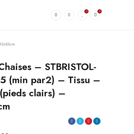
0
0
4x92x53cm
Chaises – STBRISTOL-
 (min par2) – Tissu –
(pieds clairs) –
cm