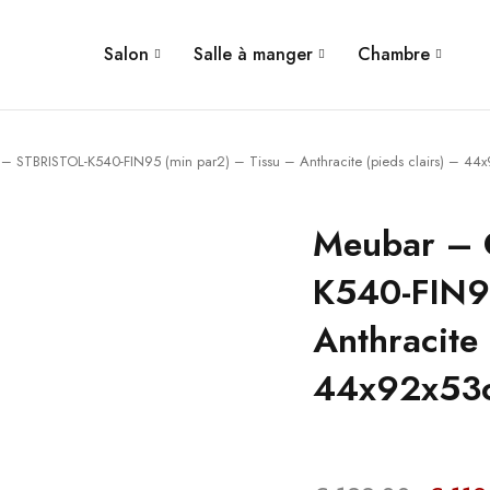
Salon
Salle à manger
Chambre
– STBRISTOL-K540-FIN95 (min par2) – Tissu – Anthracite (pieds clairs) – 4
Meubar – 
K540-FIN95
Anthracite 
44x92x53