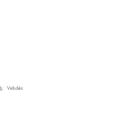
b
: Vebdès