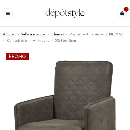
0
Accueil
›
Salle à manger
›
Chaises
›
Meubar – Chaises – STBILLYF96
– Cuir artificiel – Anthracite – 50x86x45cm
PROMO