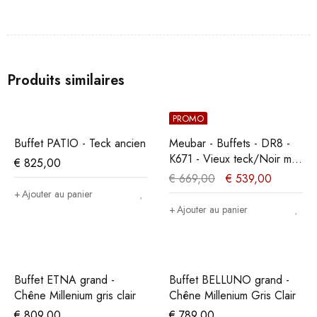
Produits similaires
PROMO
Buffet PATIO - Teck ancien
Meubar - Buffets - DR8 -
K671 - Vieux teck/Noir mat
€
825,00
- 179x90x50cm
€
669,00
€
539,00
Ajouter au panier
Ajouter au panier
Buffet ETNA grand -
Buffet BELLUNO grand -
Chêne Millenium gris clair
Chêne Millenium Gris Clair
€
809,00
€
789,00