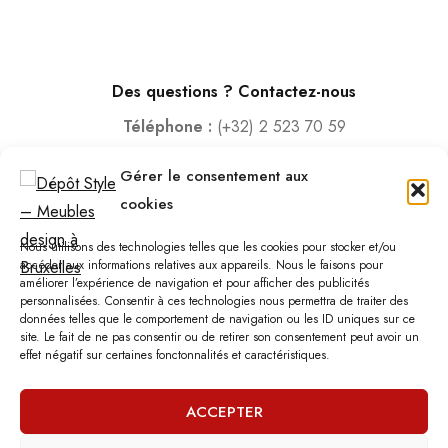
Des questions ? Contactez-nous
Téléphone :
(+32) 2 523 70 59
Email :
contact@depotstyle.be
Gérer le consentement aux
Adresse :
Rue des Deux Gares 6, 1070 Bruxelles
cookies
Heures d’ouverture
Nous utilisons des technologies telles que les cookies pour stocker et/ou
Lundi – Samedi :
10:00 – 18:30
accéder aux informations relatives aux appareils. Nous le faisons pour
améliorer l’expérience de navigation et pour afficher des publicités
Vendredi :
10:00-13:00 – 15:00 -18:30
personnalisées. Consentir à ces technologies nous permettra de traiter des
Dimanche :
12:00-18:00
données telles que le comportement de navigation ou les ID uniques sur ce
site. Le fait de ne pas consentir ou de retirer son consentement peut avoir un
effet négatif sur certaines fonctonnalités et caractéristiques.
Nous sommes fermés les jours fériés.
ACCEPTER