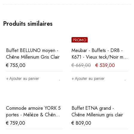
Produits similaires
PROMO
Buffet BELLUNO moyen -
Meubar - Buffets - DR8 -
Chêne Millenium Gris Clair
K671 - Vieux teck/Noir mat
- 179x90x50cm
€
755,00
€
669,00
€
539,00
Ajouter au panier
Ajouter au panier
Commode armoire YORK 5
Buffet ETNA grand -
portes - Mélèze & Chêne
Chêne Millenium gris clair
Cristal Beige
€
759,00
€
809,00